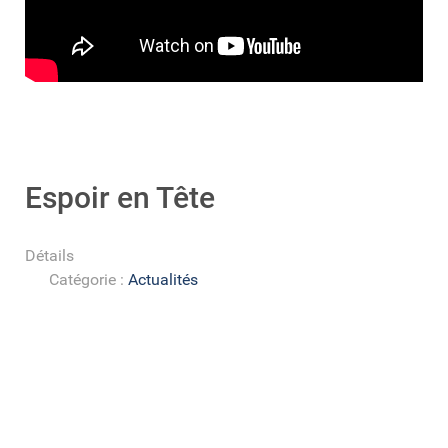
Espoir en Tête
Détails
Catégorie :
Actualités
Le Rotary club d'Alençon organise comme tous les ans
une action importante en faveur de la Recherche sur les
maladies du cerveau.
Cette année, le choix s'est porté sur "Des Jours
meilleurs", film avec Valérie Bonneton et Clovis
Cornillac.